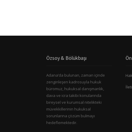
Özsoy & Bölükbaşı
Ön
Adana’da bulunan, zaman içinde
Hak
zenginleşen kadrosuyla hukuk
İlet
büromuz, hukuksal danışmanlık,
dava ve icra takibi konularında
bireysel ve kurumsal nitelikteki
müvekkillerinin hukuksal
sorunlarına çözüm bulmayı
hedeflemektedir.