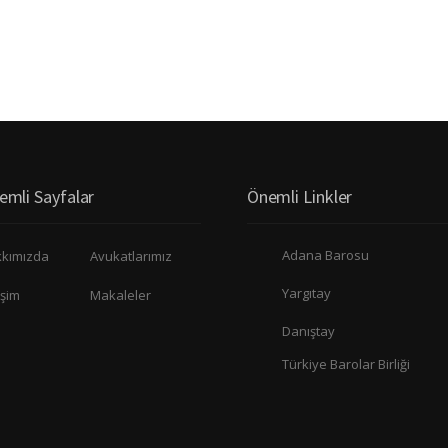
emli Sayfalar
Önemli Linkler
Adana Barosu
kımızda
Avukatlarımız
Yargıtay
işim
Makaleler
Danıştay
Türkiye Barolar Birliği