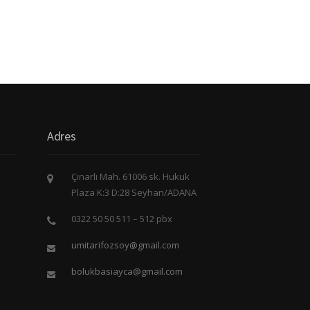
Adres
Çınarlı Mah. 61006 sk. Hukuk
Plaza K:3 D:28 Seyhan/ADANA
0322 50 50 511 – 512 pbx
umitarifozsoy@gmail.com
bolukbasiayca@gmail.com