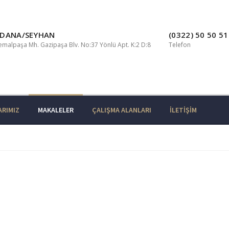
DANA/SEYHAN
(0322) 50 50 5
emalpaşa Mh. Gazipaşa Blv. No:37 Yönlü Apt. K:2 D:8
Telefon
ARIMIZ
MAKALELER
ÇALIŞMA ALANLARI
İLETIŞIM