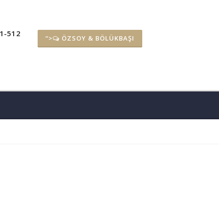
11-512
“>
ÖZSOY & BÖLÜKBAŞI